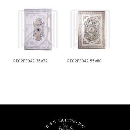
REC2F3042-36×72
REC2F3042-55×80